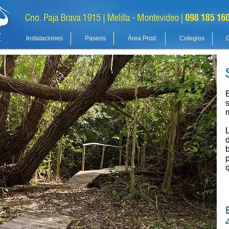
Instalaciones
Paseos
Área Prod.
Colegios
m
L