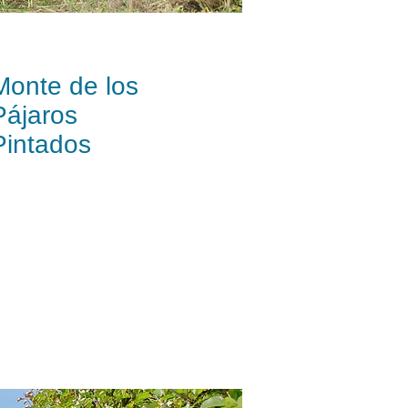
Monte de los
Pájaros
Pintados