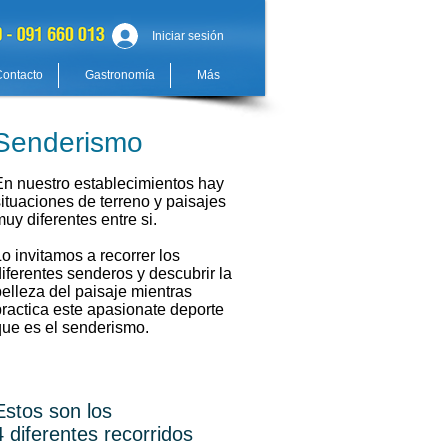
Iniciar sesión
Contacto
Gastronomía
Más
Senderismo
En nuestro establecimientos hay
situaciones de terreno y paisajes
uy diferentes entre si.
o invitamos a recorrer los
diferentes senderos y descubrir la
belleza del paisaje mientras
practica este apasionate deporte
que es el senderismo.
Estos son los
4 diferentes recorridos