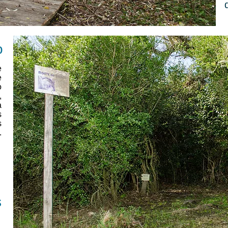
o
e
e
o
,
a
s
s
.
s