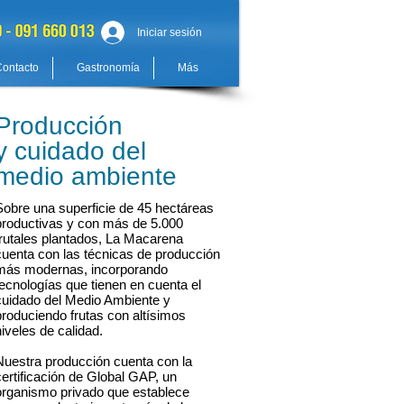
Iniciar sesión
Contacto
Gastronomía
Más
Producción
y cuidado del
medio ambiente
Sobre una superficie de 45 hectáreas
productivas y con más de 5.000
frutales plantados, La Macarena
cuenta con las técnicas de producción
más modernas, incorporando
tecnologías que tienen en cuenta el
cuidado del Medio Ambiente y
produciendo frutas con altísimos
niveles de calidad.
Nuestra producción cuenta con la
certificación de Global GAP, un
organismo privado que establece